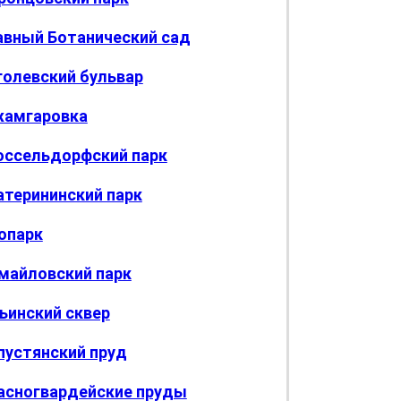
авный Ботанический сад
голевский бульвар
амгаровка
ссельдорфский парк
атерининский парк
опарк
майловский парк
ьинский сквер
пустянский пруд
асногвардейские пруды