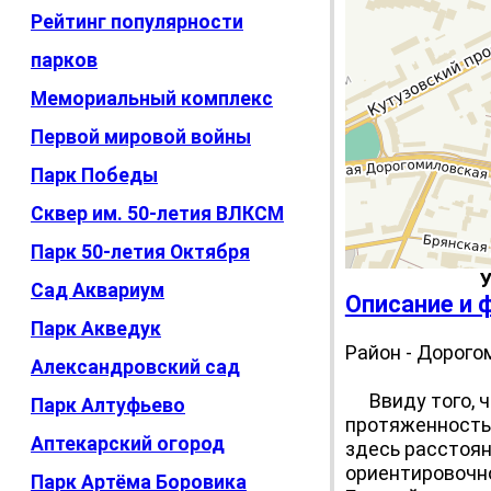
Рейтинг популярности
парков
Мемориальный комплекс
Первой мировой войны
Парк Победы
Сквер им. 50-летия ВЛКСМ
Парк 50-летия Октября
У
Сад Аквариум
Описание и 
Парк Акведук
Район - Дорого
Александровский сад
Ввиду того, ч
Парк Алтуфьево
протяженность 
Аптекарский огород
здесь расстоян
ориентировочн
Парк Артёма Боровика