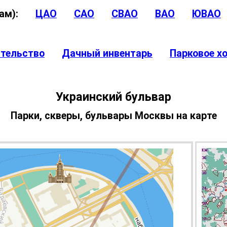
угам):
ЦАО
САО
СВАО
ВАО
ЮВАО
ительство
Дачный инвентарь
Парковое х
Украинский бульвар
Парки, скверы, бульвары Москвы на карте