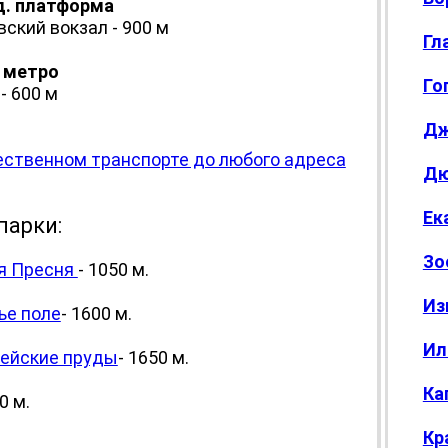
д. платформа
вский вокзал - 900 м
Гл
 метро
Го
- 600 м
Дж
ественном транспорте до любого адреса
Дю
Ек
парки:
Зо
я Пресня
- 1050 м.
Из
ье поле
- 1600 м.
Ил
ейские пруды
- 1650 м.
Ка
0 м.
Кр