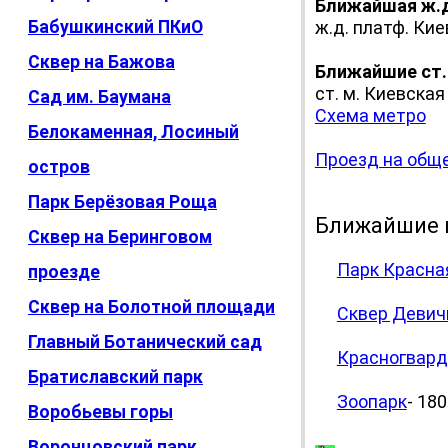
Ближайшая ж.
Бабушкинский ПКиО
ж.д. платф. Кие
Сквер на Бажова
Ближайшие ст.
ст. м. Киевская 
Сад им. Баумана
Схема метро
Белокаменная, Лосиный
Проезд на общ
остров
Парк Берёзовая Роща
Ближайшие 
Сквер на Беринговом
Парк Красна
проезде
Сквер на Болотной площади
Сквер Девич
Главный Ботанический сад
Красногвард
Братиславский парк
Зоопарк
- 180
Воробьевы горы
Воронцовский парк