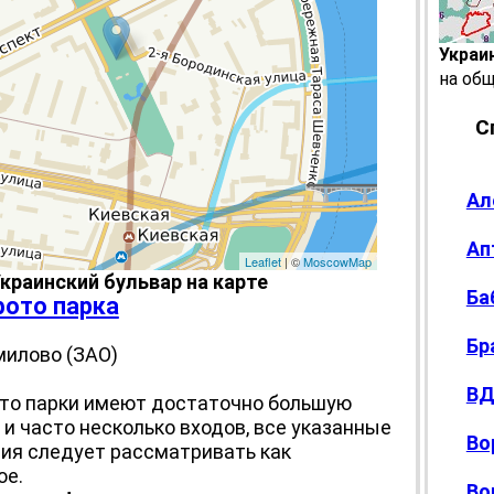
Украи
на об
С
Ал
Ап
Leaflet
| ©
MoscowMap
краинский бульвар на карте
Ба
фото парка
Бр
милово (ЗАО)
ВД
то парки имеют достаточно большую
и часто несколько входов, все указанные
Во
ия следует рассматривать как
ое.
Во