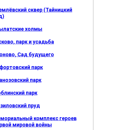
емлёвский сквер (Тайницкий
д)
ылатские холмы
сково, парк и усадьба
оново, Сад будущего
фортовский парк
анозовский парк
блинский парк
зиловский пруд
мориальный комплекс героев
рвой мировой войны