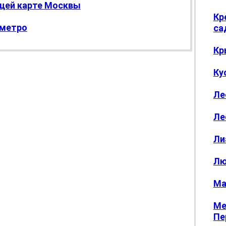
бщей карте Москвы
Кр
 метро
са
Кр
Ку
Ле
Ле
Ли
Лю
Ма
Ме
Пе