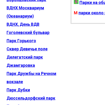
Парки на о
ВДНХ Москвариум
М
парки около
(Океанариум)
ВДНХ, День ВДВ
Гоголевский бульвар
Парк Горького
Сквер Девичье поле
Делегатский парк
Джамгаровка
Парк Дружбы на Речном
вокзале
Парк Дубки
Дюссельдорфский парк