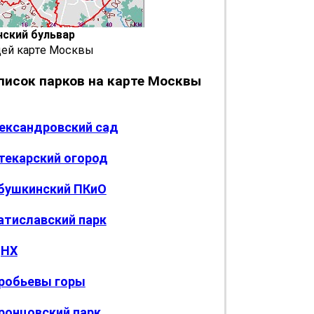
нский бульвар
щей карте Москвы
писок парков на карте Москвы
ександровский сад
текарский огород
бушкинский ПКиО
атиславский парк
НХ
робьевы горы
ронцовский парк