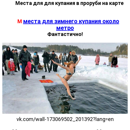
Места для для купания в проруби на карте
места для зимнего купания около
М
метро
Фантастично!
vk.com/wall-173069502_201392?lang=en