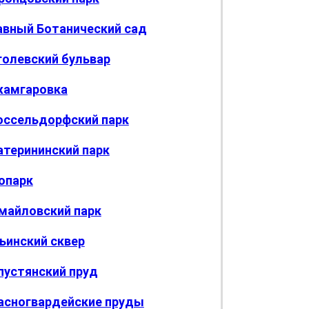
авный Ботанический сад
голевский бульвар
амгаровка
ссельдорфский парк
атерининский парк
опарк
майловский парк
ьинский сквер
пустянский пруд
асногвардейские пруды