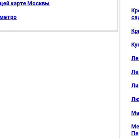
бщей карте Москвы
Кр
 метро
са
Кр
Ку
Ле
Ле
Ли
Лю
Ма
Ме
Пе