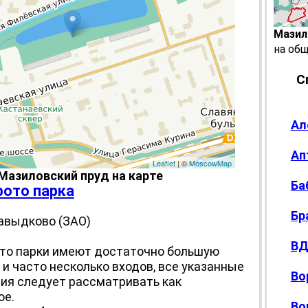
Мазил
на об
С
Ал
Ап
Leaflet
| ©
MoscowMap
Мазиловский пруд на карте
Ба
фото парка
Бр
авыдково (ЗАО)
ВД
то парки имеют достаточно большую
и часто несколько входов, все указанные
Во
ия следует рассматривать как
ое.
Во