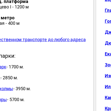
д. платформа
ево I - 1200 м
Гл
 метро
Го
ая - 400 м
Дж
ественном транспорте до любого адреса
Дю
Ек
парки:
Зо
арк
- 1700 м.
Из
ы
- 2850 м.
Ил
 холмы
- 3950 м.
Ка
оры
- 5700 м.
Кр