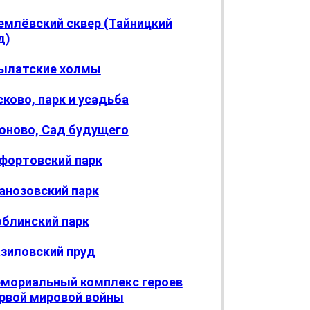
емлёвский сквер (Тайницкий
д)
ылатские холмы
сково, парк и усадьба
оново, Сад будущего
фортовский парк
анозовский парк
блинский парк
зиловский пруд
мориальный комплекс героев
рвой мировой войны