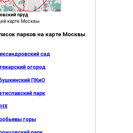
овский пруд
щей карте Москвы
писок парков на карте Москвы
ександровский сад
текарский огород
бушкинский ПКиО
атиславский парк
НХ
робьевы горы
ронцовский парк