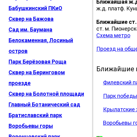
Ближайшая ж.
Бабушкинский ПКиО
ж.д. платф. Кунц
Сквер на Бажова
Ближайшие ст.
ст. м. Пионерск
Сад им. Баумана
Схема метро
Белокаменная, Лосиный
Проезд на общ
остров
Парк Берёзовая Роща
Ближайшие 
Сквер на Беринговом
Филевский п
проезде
Сквер на Болотной площади
Парк побед
Главный Ботанический сад
Крылатские
Братиславский парк
Воробьевы г
Воробьевы горы
Воронцовский парк