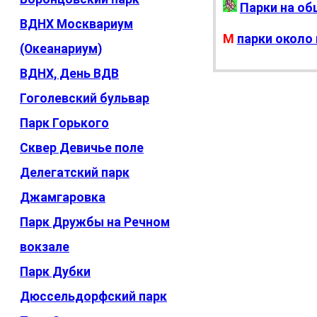
Парки на о
ВДНХ Москвариум
М
парки около
(Океанариум)
ВДНХ, День ВДВ
Гоголевский бульвар
Парк Горького
Сквер Девичье поле
Делегатский парк
Джамгаровка
Парк Дружбы на Речном
вокзале
Парк Дубки
Дюссельдорфский парк