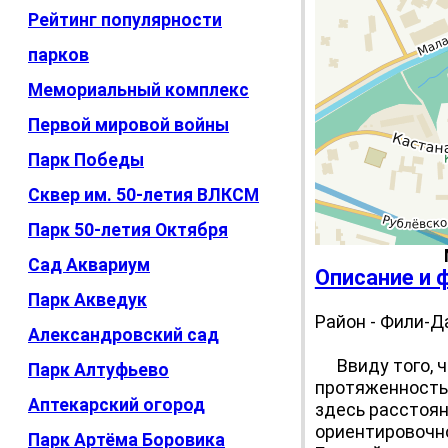
Рейтинг популярности
парков
Мемориальный комплекс
Первой мировой войны
Парк Победы
Сквер им. 50-летия ВЛКСМ
Парк 50-летия Октября
Сад Аквариум
Описание и 
Парк Акведук
Район - Фили-Д
Александровский сад
Ввиду того, ч
Парк Алтуфьево
протяженность 
Аптекарский огород
здесь расстоян
ориентировочн
Парк Артёма Боровика