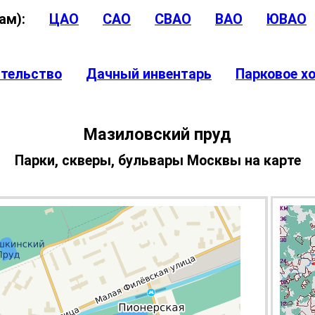
угам):
ЦАО
САО
СВАО
ВАО
ЮВАО
ительство
Дачный инвентарь
Парковое х
Мазиловский пруд
Парки, скверы, бульвары Москвы на карте