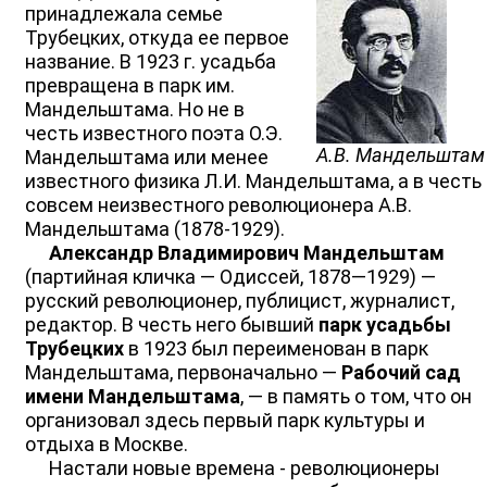
принадлежала семье
Трубецких, откуда ее первое
название. В 1923 г. усадьба
превращена в парк им.
Мандельштама. Но не в
честь известного поэта О.Э.
А.В. Мандельштам
Мандельштама или менее
известного физика Л.И. Мандельштама, а в честь
совсем неизвестного революционера А.В.
Мандельштама (1878-1929).
Александр Владимирович Мандельштам
(партийная кличка — Одиссей, 1878—1929) —
русский революционер, публицист, журналист,
редактор. В честь него бывший
парк усадьбы
Трубецких
в 1923 был переименован в парк
Мандельштама, первоначально —
Рабочий сад
имени Мандельштама
, — в память о том, что он
организовал здесь первый парк культуры и
отдыха в Москве.
Настали новые времена - революционеры