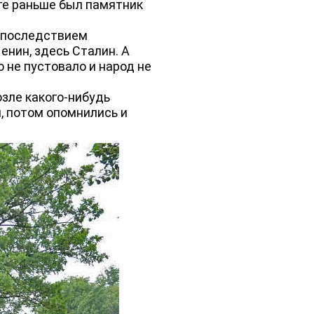
те раньше был памятник
я последствием
енин, здесь Сталин. А
о не пустовало и народ не
зле какого-нибудь
, потом опомнились и