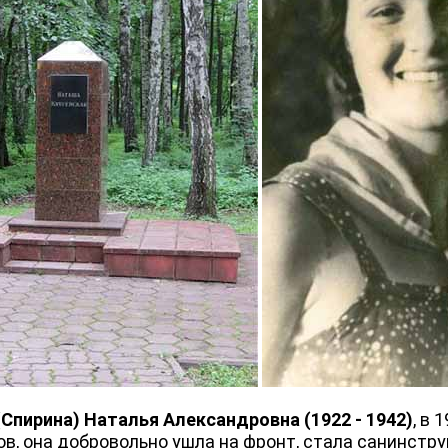
(Спирина) Наталья Александровна (1922 - 1942)
, в 
в, она добровольно ушла на фронт, стала санинстру