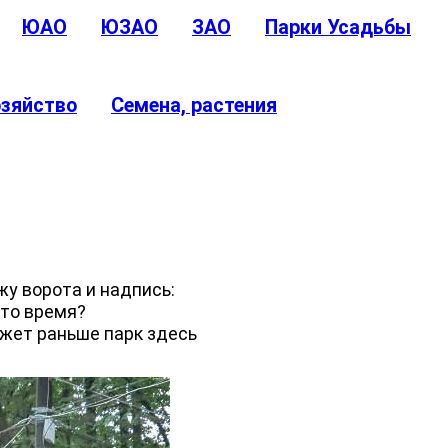
ЮАО
ЮЗАО
ЗАО
Парки Усадьбы
озяйство
Семена, растения
жу ворота и надпись:
это время?
жет раньше парк здесь