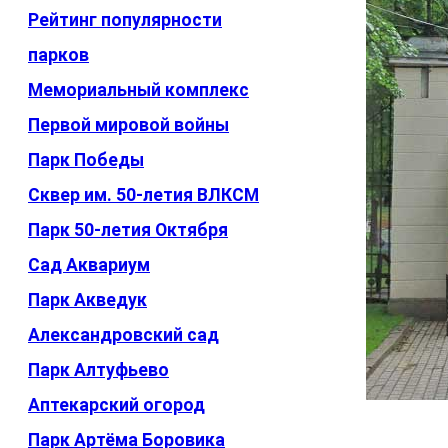
Рейтинг популярности
парков
Мемориальный комплекс
Первой мировой войны
Парк Победы
Сквер им. 50-летия ВЛКСМ
Парк 50-летия Октября
Сад Аквариум
Парк Акведук
Александровский сад
Парк Алтуфьево
Аптекарский огород
Парк Артёма Боровика