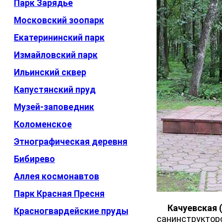
Парк Зарядье
Московский зоопарк
Екатерининский парк
Измайловский парк
Ильинский сквер
Капустянский пруд
Музей-заповедник
Коломенское
Этнографическая деревня
Бибирево
Аллея космонавтов
Парк Красная Пресня
Качуевская 
Красногвардейские пруды
санинструкторо