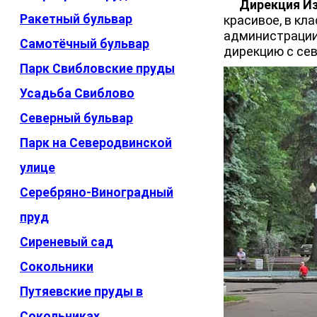
Дирекция Из
Ракетный бульвар
красивое, в кл
администрации.
Самотёчный бульвар
дирекцию с сев
Парк Свибловские пруды
Усадьба Свиблово
Северный бульвар
Парк на Северодвинской
улице
Серебряно-Виноградный
пруд
Сиреневый сад
Сокольники
Путяевские пруды в
Сокольниках