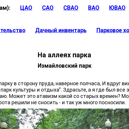
угам):
ЦАО
САО
СВАО
ВАО
ЮВАО
ительство
Дачный инвентарь
Парковое х
На аллеях парка
Измайловский парк
рку в сторону пруда, наверное полчаса, И вдруг ви
парк культуры и отдыха". Здрасьте, а я где был все 
ю. Может это атавизм какой со старых времен? Мо
рота решили не сносить - и так уж много посносили.