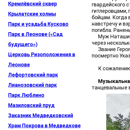
Кремлёвский сквер
гвардейского с
гитлеровцами, 
Крылатские холмы
бойцам. Когда 
навстречу и вз
Парк и усадьба Кусково
погибла. Ране
Парк в Леонове («Сад
Муж Наташи Пав
через нескольк
будущего»)
Звание Героя 
Церковь Ризоположения в
посмертно Указ
Леонове
К сожалению па
Лефортовский парк
Музыкальна
Лианозовский парк
танцевальные в
Парк Люблино
Мазиловский пруд
Заказник Медведковский
Храм Покрова в Медведкове