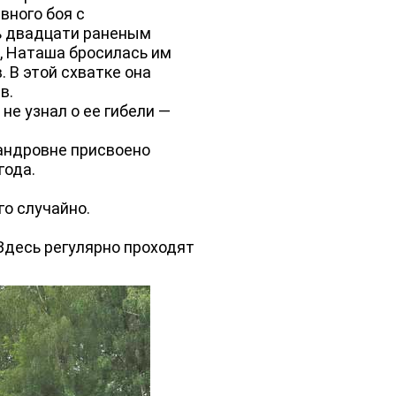
вного боя с
нь двадцати раненым
е, Наташа бросилась им
 В этой схватке она
в.
е узнал о ее гибели —
андровне присвоено
года.
о случайно.
Здесь регулярно проходят