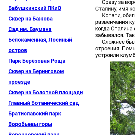
Сразу за воро
Бабушкинский ПКиО
Сталину, имя к
Кстати, обилие
Сквер на Бажова
развенчания ку
когда Сталина 
Сад им. Баумана
забывался. Так
Белокаменная, Лосиный
Сложнее было,
строения. Помн
остров
устроили клумб
Парк Берёзовая Роща
Сквер на Беринговом
проезде
Сквер на Болотной площади
Главный Ботанический сад
Братиславский парк
Воробьевы горы
Воронцовский парк