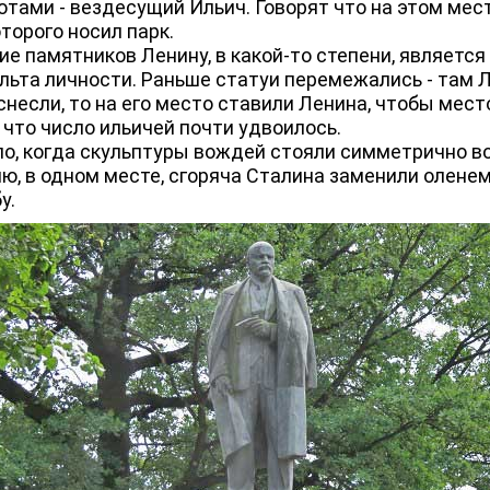
тами - вездесущий Ильич. Говорят что на этом мес
оторого носил парк.
 памятников Ленину, в какой-то степени, являетс
льта личности. Раньше статуи перемежались - там Л
снесли, то на его место ставили Ленина, чтобы мест
 что число ильичей почти удвоилось.
 когда скульптуры вождей стояли симметрично во
ю, в одном месте, сгоряча Сталина заменили оленем
у.