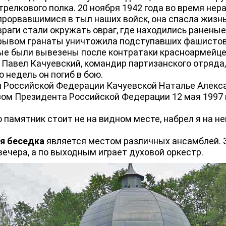
трелкового полка. 20 ноября 1942 года во время нера
прорвавшимися в тыл наших войск, она спасла жиз
враги стали окружать овраг, где находились ранены
рывом гранаты уничтожила подступавших фашистов.
ные были вывезены после контратаки красноармейце
ел Качуевский, командир партизанского отряда, н
о недель он погиб в бою.
Российской Федерации Качуевской Наталье Алекс
ом Президента Российской Федерации 12 мая 1997 
мятник стоит не на видном месте, набрел я на нег
я беседка
является местом различных ансамблей. 
ечера, а по выходным играет духовой оркестр.