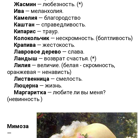
Жасмин
— любезность. (*)
Ива
— меланхолия.
Камелия
— благородство
Каштан
— справедливость.
Кипарис
— траур.
Колокольчик
— нескромность. (болтливость)
Крапива
— жестокость.
Лавровое дерево
— слава.
Ландыш
— возврат счастья. (*)
Лилия
— величие. (белая - скромность,
оранжевая – ненависть)
Лиственница
— смелость.
Люцерна
— жизнь.
Маргаритка
— любите ли вы меня?
(невинность )
Мимоза
—