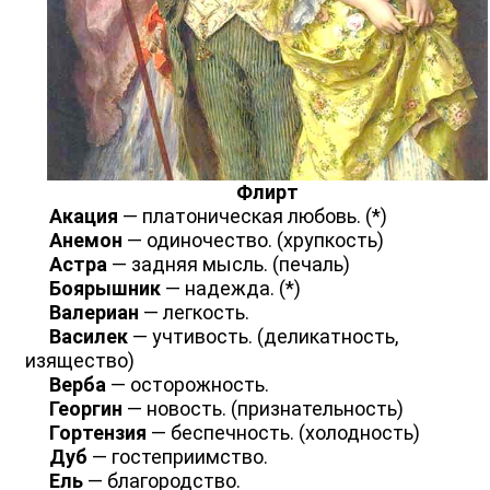
Флирт
Акация
— платоническая любовь. (*)
Анемон
— одиночество. (хрупкость)
Астра
— задняя мысль. (печаль)
Боярышник
— надежда. (*)
Валериан
— легкость.
Василек
— учтивость. (деликатность,
изящество)
Верба
— осторожность.
Георгин
— новость. (признательность)
Гортензия
— беспечность. (холодность)
Дуб
— гостеприимство.
Ель
— благородство.