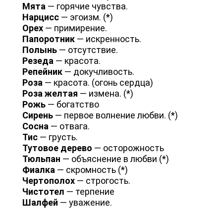
Мята
— горячие чувства.
Нарцисс
— эгоизм. (*)
Орех
— примирение.
Папоротник
— искренность.
Полынь
— отсутствие.
Резеда
— красота.
Репейник
— докучливость.
Роза
— красота. (огонь сердца)
Роза желтая
— измена. (*)
Рожь
— богатство
Сирень
— первое волнение любви. (*)
Сосна
— отвага.
Тис
— грусть.
Тутовое дерево
— осторожность
Тюльпан
— объяснение в любви (*)
Фиалка
— скромность (*)
Чертополох
— строгость.
Чистотел
— терпение
Шалфей
— уважение.