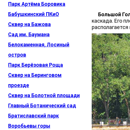
Парк Артёма Боровика
Бабушкинский ПКиО
Большой Го
каскада. Его пл
Сквер на Бажова
располагается 
Сад им. Баумана
Белокаменная, Лосиный
остров
Парк Берёзовая Роща
Сквер на Беринговом
проезде
Сквер на Болотной площади
Главный Ботанический сад
Братиславский парк
Воробьевы горы