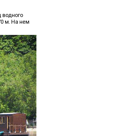
 водного
70 м. На нем