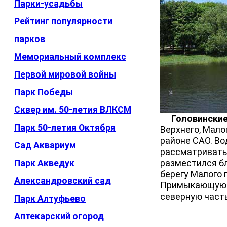
Парки-усадьбы
Рейтинг популярности
парков
Мемориальный комплекс
Первой мировой войны
Парк Победы
Сквер им. 50-летия ВЛКСМ
Головински
Парк 50-летия Октября
Верхнего, Мало
районе САО. Во
Сад Аквариум
рассматриватьс
разместился бл
Парк Акведук
берегу Малого 
Александровский сад
Примыкающую к
северную часть
Парк Алтуфьево
Аптекарский огород