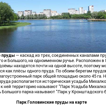
е пруды
— каскад из трех, соединенных каналами пр
го и Большого, на одноименном ручье. Расположен в
доёмы находятся почти на одной высоте, поэтому м
я как плёсы одного пруда. По обоим берегам прудо
агоустроенный парк общей площадью около 45 га. 
пруда располагается историческая усадьба Михалко
 ней территорию называют "Парк Усадьба Михалков
 Большого парка называют "Парк у Кронштадского б
Парк Головинские пруды на карте