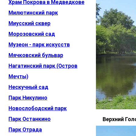
Храм Покрова в Медведкове
Милютинский парк
Миусский сквер
Морозовский сад
Музеон - парк искусств
Мячковский бульвар
Нагатинский парк (Остров
Мечты)
Нескучный сад
Парк Никулино
Новослободский парк
Парк Останкино
Верхний Гол
Парк Отрада