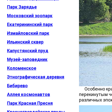
Парк Зарядье
Московский зоопарк
Екатерининский парк
Измайловский парк
Ильинский сквер
Капустянский пруд
Музей-заповедник
Коломенское
Этнографическая деревня
Бибирево
Особенно крас
перекинутым ч
Аллея космонавтов
различных эпох
Парк Красная Пресня
Красногвардейские пруды