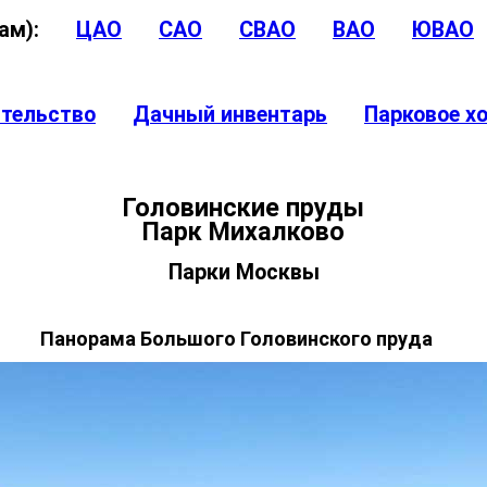
угам):
ЦАО
САО
СВАО
ВАО
ЮВАО
ительство
Дачный инвентарь
Парковое х
Головинские пруды
Парк Михалково
Парки Москвы
Панорама Большого Головинского пруда