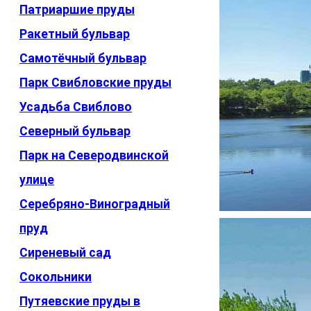
Патриаршие пруды
Ракетный бульвар
Самотёчный бульвар
Парк Свибловские пруды
Усадьба Свиблово
Северный бульвар
Парк на Северодвинской
улице
Серебряно-Виноградный
пруд
Сиреневый сад
Сокольники
Путяевские пруды в