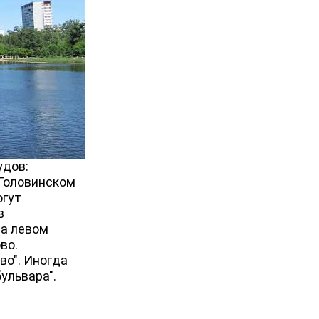
удов:
 Головинском
огут
в
На левом
во.
о". Иногда
ульвара".