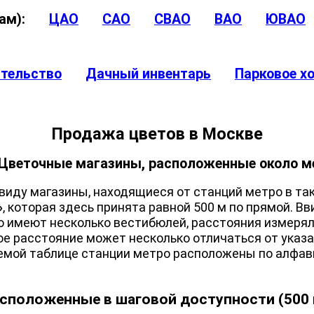
угам):
ЦАО
САО
СВАО
ВАО
ЮВАО
ительство
Дачный инвентарь
Парковое х
Продажа цветов в Москве
Цветочные магазины, расположенные около м
ду магазины, находящиеся от станций метро в та
»
, которая здесь принята равной 500 м по прямой. Вв
о имеют несколько вестибюлей, расстояния измерял
ое расстояние может несколько отличаться от указа
ой таблице станции метро расположены по алфав
сположенные в шаговой доступности (500 