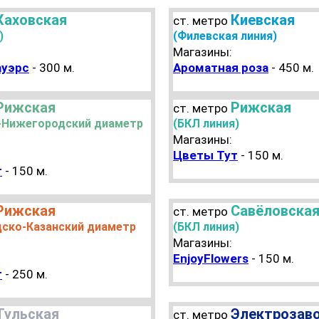
Каховская
Киевская
ст. метро
)
(Филевская линия)
Магазины:
ауэрс
- 300 м.
Ароматная роза
- 450 м.
Рижская
Рижская
ст. метро
-Нижегородский диаметр
(БКЛ линия)
Магазины:
Цветы Тут
- 150 м.
т
- 150 м.
Рижская
Савёловска
ст. метро
дско-Казанский диаметр
(БКЛ линия)
Магазины:
EnjoyFlowers
- 150 м.
т
- 250 м.
Тульская
Электрозав
ст. метро