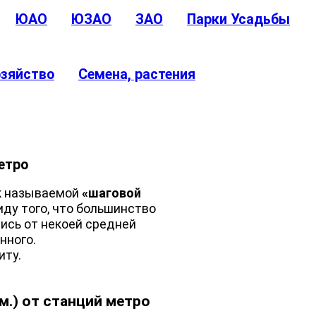
ЮАО
ЮЗАО
ЗАО
Парки Усадьбы
озяйство
Семена, растения
етро
к называемой
«шаговой
иду того, что большинство
ись от некоей средней
нного.
иту.
м.) от станций метро