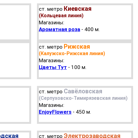
Киевская
ст. метро
(Кольцевая линия)
Магазины:
Ароматная роза
- 400 м.
Рижская
ст. метро
(Калужско-Рижская линия)
Магазины:
Цветы Тут
- 100 м.
я
Савёловская
ст. метро
(Серпуховско-Тимирязевская линия)
Магазины:
EnjoyFlowers
- 450 м.
одская
Электрозаводская
ст. метро